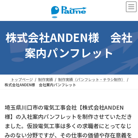
コ
ナ
ン
ビ
テ
ゲ
ン
ー
株式会社ANDEN様 会社
ツ
シ
へ
ョ
案内パンフレット
ス
ン
キ
に
ッ
移
プ
動
トップページ
制作実績
制作実績（パンフレット・チラシ制作）
株式会社ANDEN様 会社案内パンフレット
埼玉県川口市の電気工事会社【株式会社ANDEN
様】の入社案内パンフレットを制作させていただき
ました。仮設電気工事は多くの求職者にとってなじ
みのない分野ですが、その仕事の価値や存在意義を